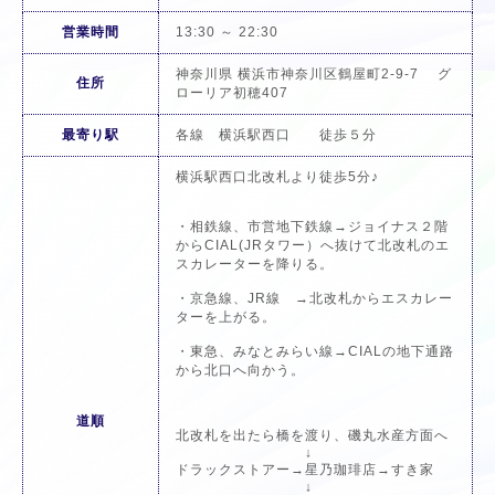
営業時間
13:30 ～ 22:30
神奈川県 横浜市神奈川区鶴屋町2-9-7 グ
住所
ローリア初穂407
最寄り駅
各線 横浜駅西口 徒歩５分
横浜駅西口北改札より徒歩5分♪
・相鉄線、市営地下鉄線→ジョイナス２階
からCIAL(JRタワー）へ抜けて北改札のエ
スカレーターを降りる。
・京急線、JR線 →北改札からエスカレー
ターを上がる。
・東急、みなとみらい線→CIALの地下通路
から北口へ向かう。
道順
北改札を出たら橋を渡り、磯丸水産方面へ
↓
ドラックストアー→星乃珈琲店→すき家
↓