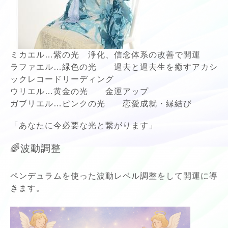
ミカエル…紫の光 浄化、信念体系の改善で開運
ラファエル…緑色の光 過去と過去生を癒すアカシ
ックレコードリーディング
ウリエル…黄金の光 金運アップ
ガブリエル…ピンクの光 恋愛成就・縁結び
「あなたに今必要な光と繋がります」
🌈波動調整
ペンデュラムを使った波動レベル調整をして開運に導
きます。